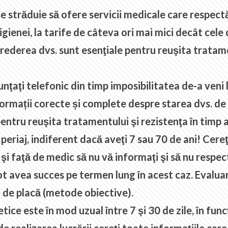
se străduie să ofere servicii medicale care respect
igienei, la tarife de câteva ori mai mici decât cele
rederea dvs. sunt esenţiale pentru reuşita tratamen
nţaţi telefonic din timp imposibilitatea de-a veni
nformații corecte și complete despre starea dvs. de
entru reuşita tratamentului şi rezistenţa în timp a
riaj, indiferent dacă aveţi 7 sau 70 de ani! Cereţi
 faţă de medic să nu vă informaţi şi să nu respect
t avea succes pe termen lung în acest caz. Evaluar
ci de placă (metode obiective).
etice este în mod uzual între 7 şi 30 de zile, în fu