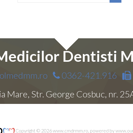
Medicilor Dentisti
colmedmm.ro
0362-421.916
ia Mare, Str. George Cosbuc, nr. 25
Copyright © 2026
www.cmdrmm.ro
, powered by
www.ou