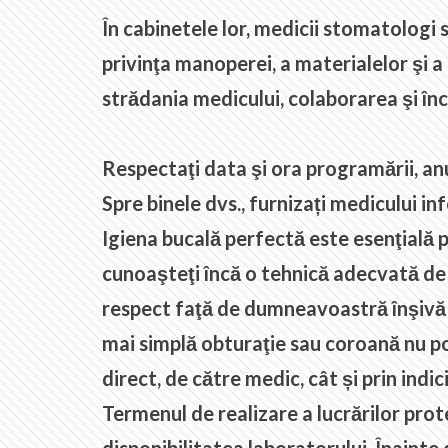
În cabinetele lor, medicii stomatologi 
privinţa manoperei, a materialelor şi a 
strădania medicului, colaborarea şi înc
Respectaţi data şi ora programării, anu
Spre binele dvs., furnizați medicului i
Igiena bucală perfectă este esenţială p
cunoaşteţi încă o tehnică adecvată de pe
respect faţă de dumneavoastră înşivă şi
mai simplă obturaţie sau coroană nu po
direct, de către medic, cât și prin indi
Termenul de realizare a lucrărilor prot