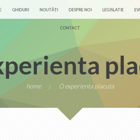
E
GHIDURI
NOUTĂȚI
DESPRE NOI
LEGISLATIE
EV
CONTACT
perienta pl
home
O experienta placuta
|