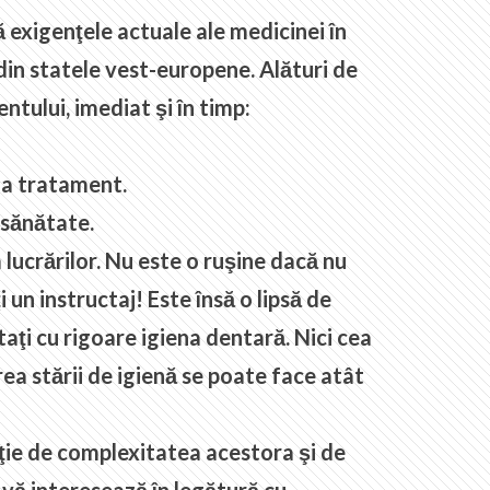
ă exigenţele actuale ale medicinei în
 din statele vest-europene. Alături de
tului, imediat şi în timp:
 la tratament.
 sănătate.
 lucrărilor. Nu este o ruşine dacă nu
 un instructaj! Este însă o lipsă de
aţi cu rigoare igiena dentară. Nici cea
ea stării de igienă se poate face atât
ncţie de complexitatea acestora şi de