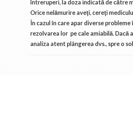
întreruperi, la doza indicată de către
Orice nelămurire aveţi, cereţi medicului
În cazul în care apar diverse probleme
rezolvarea lor pe cale amiabilă. Dacă 
analiza atent plângerea dvs., spre o so