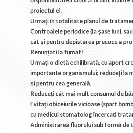
disponibilitatea laboratorului. Înainte 
proiectul ei.
Urmați în totalitate planul de tratame
Controalele periodice (la şase luni, sa
cât și pentru depistarea precoce a prob
Renunțati la fumat!
Urmați o dietă echilibrată, cu aport cr
importante organismului; reduceți la 
și pentru cea generală.
Reduceți cât mai mult consumul de băut
Evitați obiceiurile vicioase (spart bom
cu medicul stomatolog încercați tratare
Administrarea fluorului sub formă de tab