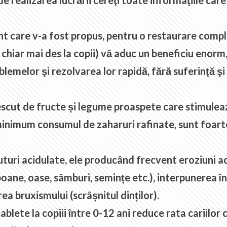
de realizarea lucrării cereţi toate informaţiile car
nt care v-a fost propus, pentru o restaurare comple
u chiar mai des la copii) vă aduc un beneficiu enor
lemelor şi rezolvarea lor rapidă, fără suferinţă şi 
escut de fructe și legume proaspete care stimulează
minimum consumul de zaharuri rafinate, sunt foart
uri acidulate, ele producând frecvent eroziuni aci
boane, oase, sâmburi, semințe etc.), interpunerea în
a bruxismului (scrâșnitul dinților).
lete la copiii între 0-12 ani reduce rata cariilor 