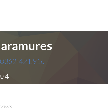
 Maramures
0362-421.916
A/4
rweb.ro