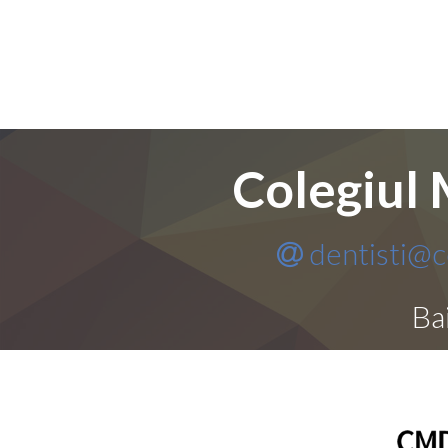
Colegiul 
dentisti@
Ba