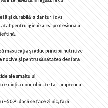
e vă interesează în legătură cu
tă și durabilă a danturii dvs.
m, atât pentru igienizarea profesională
ieftină.
 masticația și aduc principii nutritive
e nocive și pentru sănătatea dentară
de ale smalțului.
tre dinți a unor obiecte tari; împreună
cu ~50%, dacă se face zilnic, fără