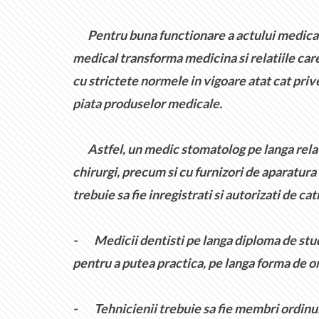
Pentru buna functionare a actului medical, t
medical transforma medicina si relatiile car
cu strictete normele in vigoare atat cat prive
piata produselor medicale.
Astfel, un medic stomatolog pe langa relatia 
chirurgi, precum si cu furnizori de aparatura
trebuie sa fie inregistrati si autorizati de ca
-
Medicii dentisti pe langa diploma de stud
pentru a putea practica, pe langa forma de org
-
Tehnicienii trebuie sa fie membri ordinul