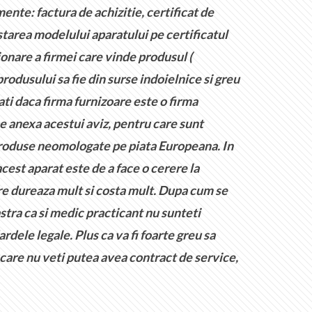
nte: factura de achizitie, certificat de
starea modelului aparatului pe certificatul
onare a firmei care vinde produsul (
odusului sa fie din surse indoielnice si greu
ti daca firma furnizoare este o firma
e anexa acestui aviz, pentru care sunt
 produse neomologate pe piata Europeana. In
cest aparat este de a face o cerere la
re dureaza mult si costa mult. Dupa cum se
tra ca si medic practicant nu sunteti
dele legale. Plus ca va fi foarte greu sa
 care nu veti putea avea contract de service,