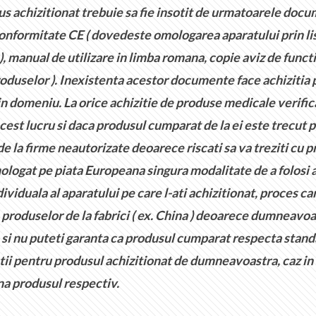
s achizitionat trebuie sa fie insotit de urmatoarele docume
 conformitate CE ( dovedeste omologarea aparatului prin li
, manual de utilizare in limba romana, copie aviz de functi
oduselor ). Inexistenta acestor documente face achizitia pr
 domeniu. La orice achizitie de produse medicale verifica
st lucru si daca produsul cumparat de la ei este trecut p
e la firme neautorizate deoarece riscati sa va treziti cu
ologat pe piata Europeana singura modalitate de a folosi a
uala al aparatului pe care l-ati achizitionat, proces ca
produselor de la fabrici ( ex. China ) deoarece dumneavoas
 si nu puteti garanta ca produsul cumparat respecta standar
ratii pentru produsul achizitionat de dumneavoastra, caz in
na produsul respectiv.