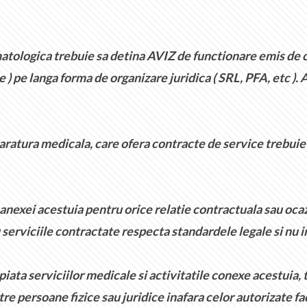
omatologica trebuie sa detina AVIZ de functionare emis d
 pe langa forma de organizare juridica ( SRL, PFA, etc ). A
paratura medicala, care ofera contracte de service trebu
xei acestuia pentru orice relatie contractuala sau ocazio
 serviciile contractate respecta standardele legale si nu i
ata serviciilor medicale si activitatile conexe acestuia, t
tre persoane fizice sau juridice inafara celor autorizate f