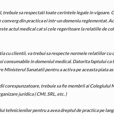
rebuie sa respectati toate cerintele legale in vigoare. Ca
e converg din practica ei intr-un domeniu reglementat. Ac
ste actul medical cat si cele regeritoare la relatiile de col
cu clientii, va trebui sa respecte normele relatiilor cu co
 si consumabile in domeniul medical. Datorita faptului ca 
tre Ministerul Sanatatii pentru a activa pe aceasta piata as
ii corespunzatoare, trebuie sa fie membrii ai Colegiului Me
anizare juridica ( CMI, SRL, etc. )
ui tehnicienilor pentru a avea dreptul de practica pe lang