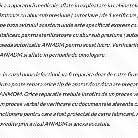
 a aparaturii medicale aflate in exploatare in cabinetel
zatoare cu abur sub presiune ( autoclave ) de 1 verificare pe
baza avizului acestora unde este specificat express ca sut
italicesc pentru sterilizatoare cu abur sub presiune ( aut
poseda autorizatie ANMDM pentru acest lucru. Verificarile
la ANMDM si aflate in perioada de omologare.
cazul unor defectiuni, va fi reparata doar de catre firme
firma poate repara orice tip de aparat doar daca are prega
ul ANMDM. Orice reparatie trebuie insotita de un proces 
e un proces verbal de verificare cu documentele aferente c
ctionare pentru care a fost proiectat de catre fabricant. A
dovedita prin avizul ANMDM si anexa acestuia.