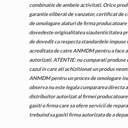
combinatie de ambele activitati. Orice produ
garantie eliberat de vanzator, certificat de
de omologare alaturi de firma producatoare )
dovedeste originalitatea siautenticitatea pr
de dovedit ca respecta standardele impuse in
acreditata de catre ANMDM pentru a face ace
autorizati. ATENTIE: nu cumparati produse d
cazul in care ati achizitionat un produs neom
ANMDM pentru un proces de omologare individ
observa nu este legala cumpararea directa a 
distribuitor autorizat al firmei producatoare
gasiti o firma care sa ofere servicii de repa
trebuind sa gasiti firma autorizata de a depa