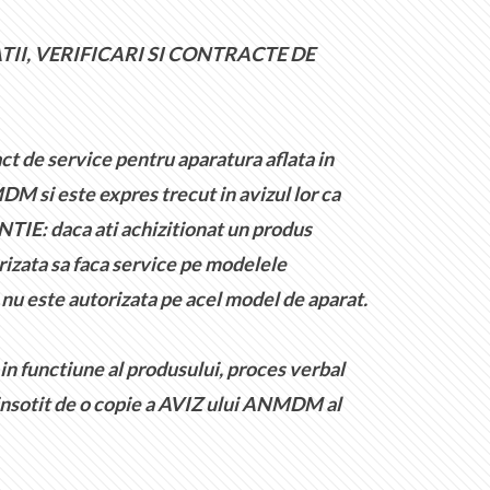
TII, VERIFICARI SI CONTRACTE DE
t de service pentru aparatura aflata in
DM si este expres trecut in avizul lor ca
NTIE: daca ati achizitionat un produs
rizata sa faca service pe modelele
e nu este autorizata pe acel model de aparat.
in functiune al produsului, proces verbal
e insotit de o copie a AVIZ ului ANMDM al