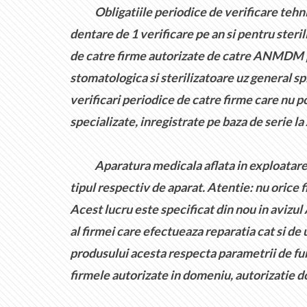
Obligatiile periodice de verificare tehnica
dentare de 1 verificare pe an si pentru sterili
de catre firme autorizate de catre ANMDM pe 
stomatologica si sterilizatoare uz general sp
verificari periodice de catre firme care nu 
specializate, inregistrate pe baza de serie 
Aparatura medicala aflata in exploatare, in 
tipul respectiv de aparat. Atentie: nu orice 
Acest lucru este specificat din nou in aviz
al firmei care efectueaza reparatia cat si d
produsului acesta respecta parametrii de fun
firmele autorizate in domeniu, autorizatie 