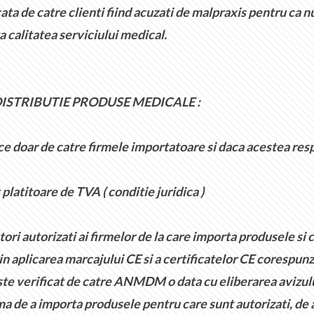
ecata de catre clienti fiind acuzati de malpraxis pentru ca 
 calitatea serviciului medical.
DISTRIBUTIE PRODUSE MEDICALE :
 doar de catre firmele importatoare si daca acestea resp
platitoare de TVA ( conditie juridica )
i autorizati ai firmelor de la care importa produsele si 
aplicarea marcajului CE si a certificatelor CE corespunza
ste verificat de catre ANMDM o data cu eliberarea avizulu
a de a importa produsele pentru care sunt autorizati, de a 