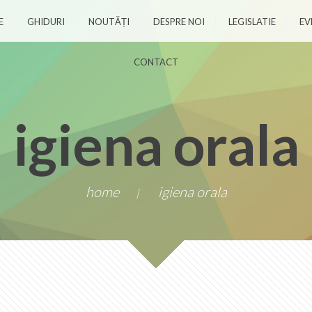
E
GHIDURI
NOUTĂȚI
DESPRE NOI
LEGISLATIE
EV
CONTACT
igiena orala
home
igiena orala
|